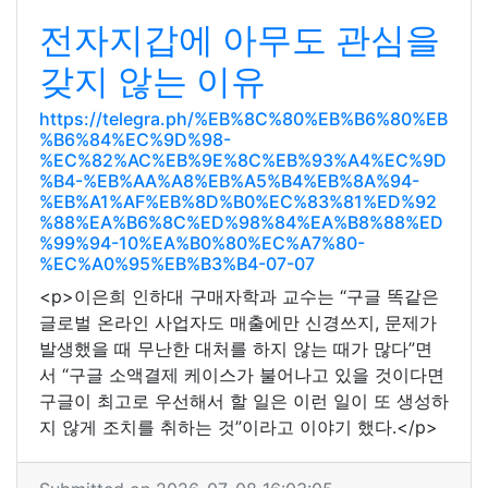
전자지갑에 아무도 관심을
갖지 않는 이유
https://telegra.ph/%EB%8C%80%EB%B6%80%EB
%B6%84%EC%9D%98-
%EC%82%AC%EB%9E%8C%EB%93%A4%EC%9D
%B4-%EB%AA%A8%EB%A5%B4%EB%8A%94-
%EB%A1%AF%EB%8D%B0%EC%83%81%ED%92
%88%EA%B6%8C%ED%98%84%EA%B8%88%ED
%99%94-10%EA%B0%80%EC%A7%80-
%EC%A0%95%EB%B3%B4-07-07
<p>이은희 인하대 구매자학과 교수는 “구글 똑같은
글로벌 온라인 사업자도 매출에만 신경쓰지, 문제가
발생했을 때 무난한 대처를 하지 않는 때가 많다”면
서 “구글 소액결제 케이스가 불어나고 있을 것이다면
구글이 최고로 우선해서 할 일은 이런 일이 또 생성하
지 않게 조치를 취하는 것”이라고 이야기 했다.</p>