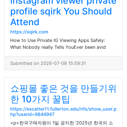
instagram viewer private
profile sqirk You Should
Attend
https://sqirk.com
How to Use Private IG Viewing Apps Safely:
What Nobody really Tells YouEver been avid
Submitted on 2026-07-08 15:59:31
쇼핑몰 좋은 것을 만들기위
한 10가지 꿀팁
https://escatter11.fullerton.edu/nfs/show_user.p
hp?userid=9844947
<p>한국구매자원이 1일 공지한 ‘2025년 한국의 소